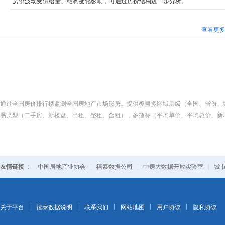
房价波动受供给量、结构变化影响，可通过房价结构进一步分析。
查看更
通过全国房价排行榜监测全国房地产市场形势。提供覆盖多区域层级（全国、省份、
易类型（二手房、新楼盘、出租、整租、合租），多指标（平均单价、平均总价、新
友情链接 ：
中国房地产业协会
|
禧泰数据公司
|
中房大数据开放实验室
|
城
关于平台
禧泰数据说明
联系我们
网站地图
用户协议
隐私协议