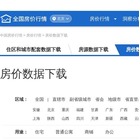
房价行情
洞察分
北京
中国房价行情
> 房价行情 > 房价数据下载
住区和城市配套数据下载
房源数据下载
房价
房价数据下载
区域：
全国
直辖市
副省级城市
省会
地级市
省直管
|
安徽
北京
重庆
福建
甘肃
广东
广西
贵
上海
陕西
山西
四川
天津
新疆
西藏
云
用途：
住宅
普通公寓
商铺
办公