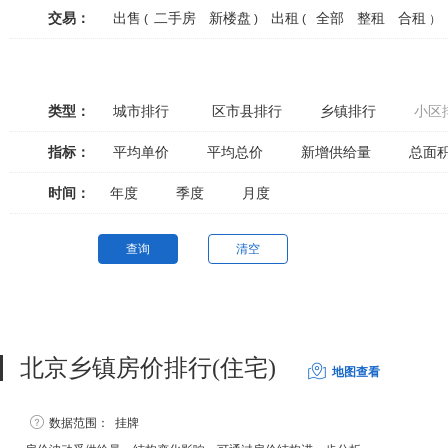
交易：
出售
二手房
新楼盘
出租
全部
整租
合租
(
)
(
）
类型：
城市排行
区市县排行
乡镇排行
小区
指标：
平均单价
平均总价
新增供给量
总面
时间：
年度
季度
月度
查询
清空
北京乡镇房价排行(住宅)
地图查看
数据范围：
挂牌