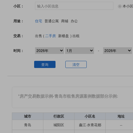
小区：
本小
用途：
住宅
普通公寓
商铺
办公
交易：
出售 (
二手房
新楼盘
)
出租
时间：
-
查询
清空
*房产交易数据示例-青岛市租售房源案例数据部分示例:
城市
行政区
小区名
地址
青岛
城阳区
鑫江·水青花都
--