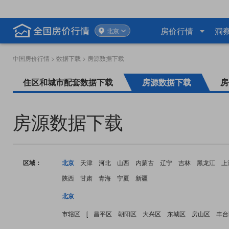
房价行情
洞
北京
中国房价行情
>
数据下载
> 房源数据下载
住区和城市配套数据下载
房源数据下载
房
房源数据下载
区域：
北京
天津
河北
山西
内蒙古
辽宁
吉林
黑龙江
上
陕西
甘肃
青海
宁夏
新疆
北京
市辖区
[
昌平区
朝阳区
大兴区
东城区
房山区
丰台