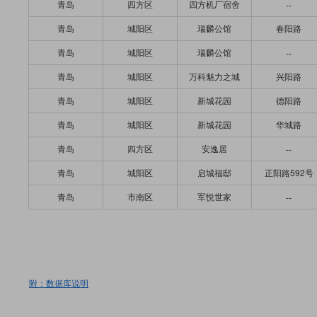
青岛
四方区
四方机厂宿舍
--
青岛
城阳区
瑞麟公馆
春阳路
青岛
城阳区
瑞麟公馆
--
青岛
城阳区
万科魅力之城
兴阳路
青岛
城阳区
新城花园
德阳路
青岛
城阳区
新城花园
华城路
青岛
四方区
安逸居
--
青岛
城阳区
启城福邸
正阳路592号
青岛
市南区
军悦世家
--
附：数据库说明