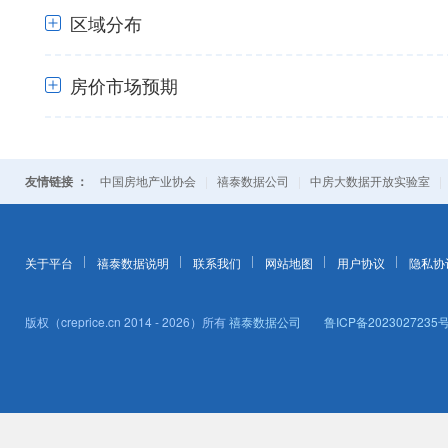
+
区域分布
房价市场预期
+
+
友情链接 ：
|
|
中国房地产业协会
禧泰数据公司
中房大数据开放实验室
关于平台
禧泰数据说明
联系我们
网站地图
用户协议
隐私协
版权（creprice.cn 2014 - 2026）所有
禧泰数据公司
鲁ICP备2023027235号