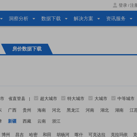
登录
注
/
洞察分析
数据下载
解决方案
资讯服务
房价数据下载
市
省直管县
超大城市
特大城市
大城市
中等城市
|
东
广西
贵州
海南
河北
黑龙江
河南
湖北
湖南
江
津
新疆
西藏
云南
浙江
博州
昌吉
哈密
和田
胡杨河
喀什
可克达拉
克拉玛依