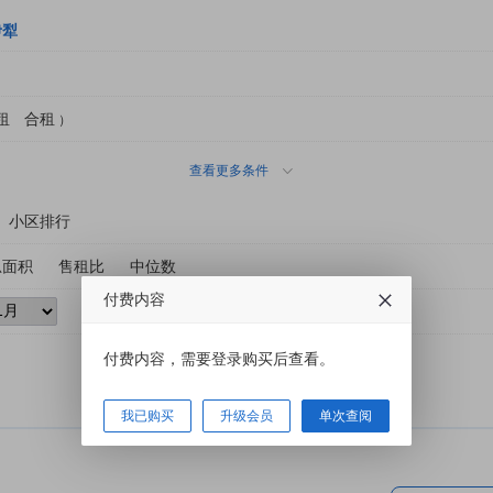
伊犁
租
合租
）
查看更多条件
小区排行
总面积
售租比
中位数
付费内容
付费内容，需要登录购买后查看。
我已购买
升级会员
单次查阅