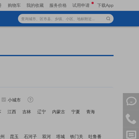
册
购物车
我的收藏
服务价格
试用申请
下载App
小城市
苏
江西
吉林
辽宁
内蒙古
宁夏
青海
克州
昆玉
石河子
双河
塔城
铁门关
吐鲁番