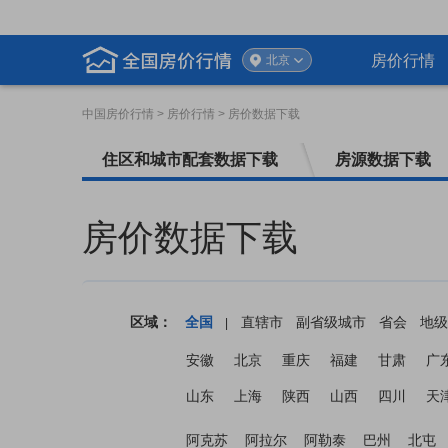
房价行情
北京
中国房价行情
> 房价行情 > 房价数据下载
住区和城市配套数据下载
房源数据下载
房价数据下载
区域：
全国
直辖市
副省级城市
省会
地级
|
安徽
北京
重庆
福建
甘肃
广
山东
上海
陕西
山西
四川
天
阿克苏
阿拉尔
阿勒泰
巴州
北屯