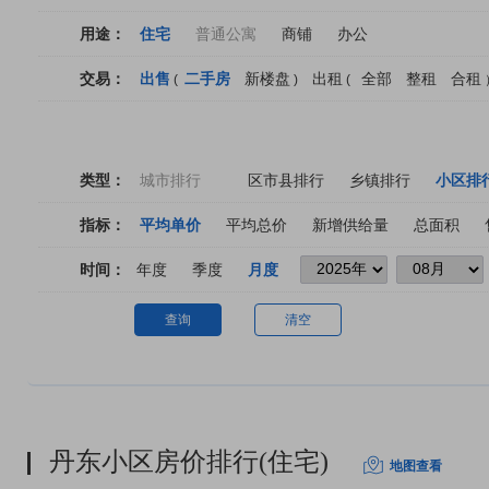
用途：
住宅
普通公寓
商铺
办公
交易：
出售
二手房
新楼盘
出租
全部
整租
合租
(
)
(
类型：
城市排行
区市县排行
乡镇排行
小区排
指标：
平均单价
平均总价
新增供给量
总面积
时间：
年度
季度
月度
查询
清空
丹东小区房价排行(住宅)
地图查看