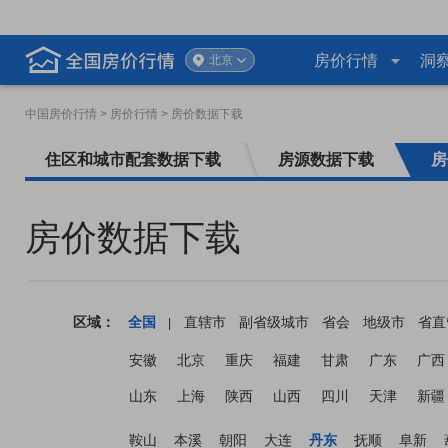
房价行情
洞
北京
中国房价行情
> 房价行情 > 房价数据下载
住区和城市配套数据下载
房源数据下载
房
房价数据下载
区域：
全国
直辖市
副省级城市
省会
地级市
省直
|
安徽
北京
重庆
福建
甘肃
广东
广西
山东
上海
陕西
山西
四川
天津
新疆
鞍山
本溪
朝阳
大连
丹东
抚顺
阜新