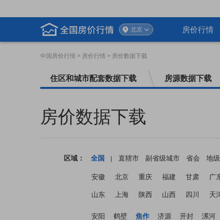
房价行情
北京
中国房价行情
> 房价行情 > 房价数据下载
住区和城市配套数据下载
房源数据下载
房价数据下载
区域：
全国
直辖市
副省级城市
省会
地级
|
安徽
北京
重庆
福建
甘肃
广
山东
上海
陕西
山西
四川
天
安阳
鹤壁
焦作
济源
开封
漯河