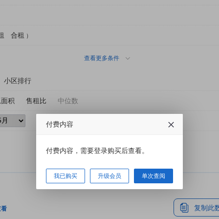
租
合租
）
查看更多条件
小区排行
总面积
售租比
中位数
付费内容
付费内容，需要登录购买后查看。
我已购买
升级会员
单次查阅
复制此
查看