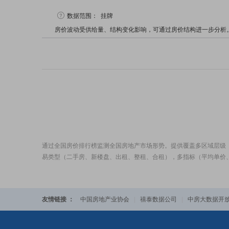
数据范围：
挂牌
房价波动受供给量、结构变化影响，可通过房价结构进一步分析
通过全国房价排行榜监测全国房地产市场形势。提供覆盖多区域层级
易类型（二手房、新楼盘、出租、整租、合租），多指标（平均单价
友情链接 ：
中国房地产业协会
|
禧泰数据公司
|
中房大数据开