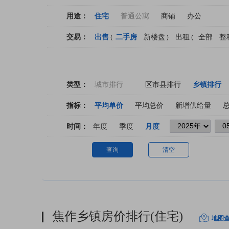
用途：
住宅
普通公寓
商铺
办公
交易：
出售
二手房
新楼盘
出租
全部
整
(
)
(
类型：
城市排行
区市县排行
乡镇排行
指标：
平均单价
平均总价
新增供给量
时间：
年度
季度
月度
查询
清空
焦作乡镇房价排行(住宅)
地图