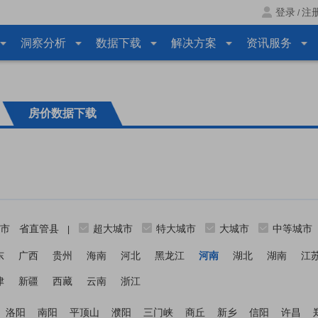
登录
注
/
洞察分析
数据下载
解决方案
资讯服务
房价数据下载
市
省直管县
超大城市
特大城市
大城市
中等城市
|
东
广西
贵州
海南
河北
黑龙江
河南
湖北
湖南
江
津
新疆
西藏
云南
浙江
洛阳
南阳
平顶山
濮阳
三门峡
商丘
新乡
信阳
许昌