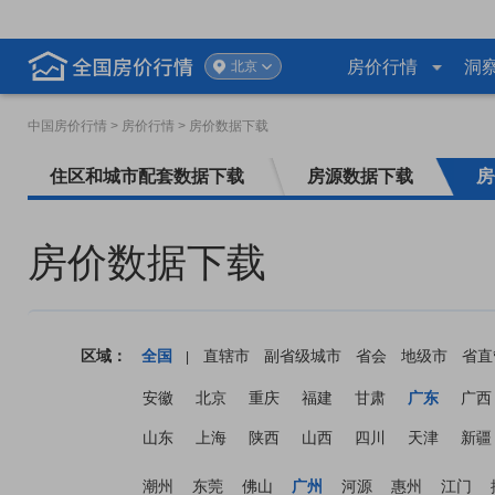
房价行情
洞
北京
中国房价行情
> 房价行情 > 房价数据下载
住区和城市配套数据下载
房源数据下载
房
房价数据下载
区域：
全国
直辖市
副省级城市
省会
地级市
省直
|
安徽
北京
重庆
福建
甘肃
广东
广西
山东
上海
陕西
山西
四川
天津
新疆
潮州
东莞
佛山
广州
河源
惠州
江门