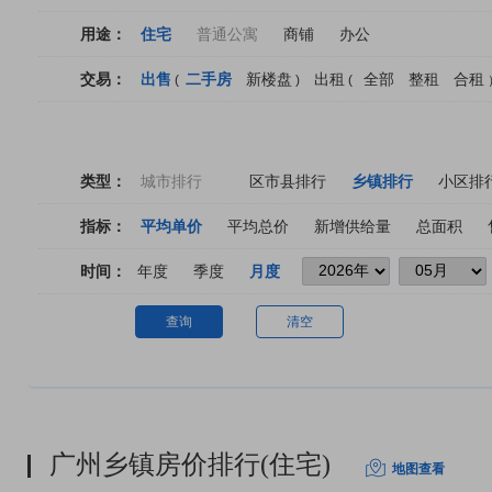
用途：
住宅
普通公寓
商铺
办公
交易：
出售
二手房
新楼盘
出租
全部
整租
合租
(
)
(
类型：
城市排行
区市县排行
乡镇排行
小区排
指标：
平均单价
平均总价
新增供给量
总面积
时间：
年度
季度
月度
查询
清空
广州乡镇房价排行(住宅)
地图查看