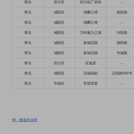
青岛
四方区
四方机厂宿舍
--
青岛
城阳区
瑞麟公馆
春阳路
青岛
城阳区
瑞麟公馆
--
青岛
城阳区
万科魅力之城
兴阳路
青岛
城阳区
新城花园
德阳路
青岛
城阳区
新城花园
华城路
青岛
四方区
安逸居
--
青岛
城阳区
启城福邸
正阳路592号
青岛
市南区
军悦世家
--
附：数据库说明