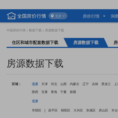
房价行情
洞
北京
中国房价行情
>
数据下载
> 房源数据下载
住区和城市配套数据下载
房源数据下载
房
房源数据下载
区域：
北京
天津
河北
山西
内蒙古
辽宁
吉林
黑龙江
上
陕西
甘肃
青海
宁夏
新疆
北京
市辖区
[
昌平区
朝阳区
大兴区
东城区
房山区
丰台