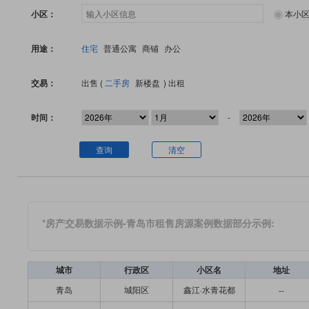
小区：
本小
用途：
住宅
普通公寓
商铺
办公
交易：
出售 (
二手房
新楼盘
)
出租
时间：
-
查询
清空
*房产交易数据示例-青岛市租售房源案例数据部分示例:
城市
行政区
小区名
地址
青岛
城阳区
鑫江·水青花都
--