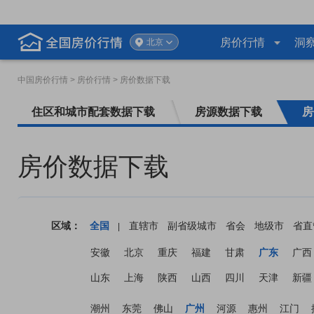
房价行情
洞
北京
中国房价行情
> 房价行情 > 房价数据下载
住区和城市配套数据下载
房源数据下载
房
房价数据下载
区域：
全国
直辖市
副省级城市
省会
地级市
省直
|
安徽
北京
重庆
福建
甘肃
广东
广西
山东
上海
陕西
山西
四川
天津
新疆
潮州
东莞
佛山
广州
河源
惠州
江门