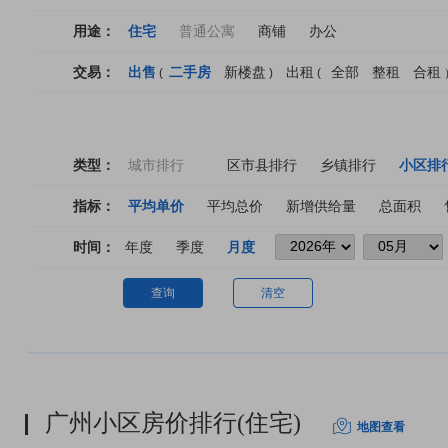
用途：
住宅
普通公寓
商铺
办公
交易：
出售
二手房
新楼盘
出租
全部
整租
合租
(
)
(
类型：
城市排行
区市县排行
乡镇排行
小区排
指标：
平均单价
平均总价
新增供给量
总面积
时间：
年度
季度
月度
查询
清空
广州小区房价排行(住宅)
地图查看