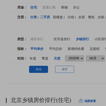
用途：
住宅
普通公寓
商铺
办公
交易：
出售
二手房
新楼盘
出租
全部
整租
合租
(
)
(
类型：
城市排行
区市县排行
乡镇排行
小区排
指标：
平均单价
平均总价
新增供给量
总面积
时间：
年度
季度
月度
查询
清空
北京乡镇房价排行(住宅)
地图查看