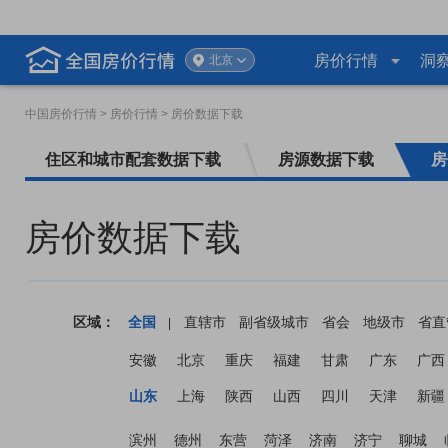
房价行情
洞
北京
中国房价行情
> 房价行情 > 房价数据下载
住区和城市配套数据下载
房源数据下载
房
房价数据下载
区域：
全国
直辖市
副省级城市
省会
地级市
省直
|
安徽
北京
重庆
福建
甘肃
广东
广西
山东
上海
陕西
山西
四川
天津
新疆
滨州
德州
东营
菏泽
济南
济宁
聊城