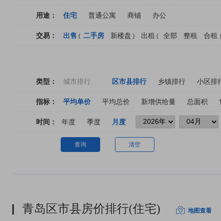
用途：
住宅
普通公寓
商铺
办公
交易：
出售
二手房
新楼盘
出租
全部
整租
合租
(
)
(
类型：
城市排行
区市县排行
乡镇排行
小区排
指标：
平均单价
平均总价
新增供给量
总面积
时间：
年度
季度
月度
查询
清空
青岛区市县房价排行(住宅)
地图查看