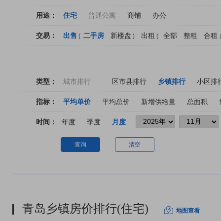
用途：
住宅
普通公寓
商铺
办公
交易：
出售
二手房
新楼盘
出租
全部
整租
合租
(
)
(
类型：
城市排行
区市县排行
乡镇排行
小区排
指标：
平均单价
平均总价
新增供给量
总面积
时间：
年度
季度
月度
查询
清空
青岛乡镇房价排行(住宅)
地图查看