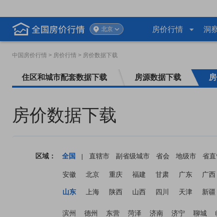
房价行情
洞
北京
中国房价行情
> 房价行情 > 房价数据下载
住区和城市配套数据下载
房源数据下载
房
房价数据下载
区域：
全国
直辖市
副省级城市
省会
地级市
省直
|
安徽
北京
重庆
福建
甘肃
广东
广西
山东
上海
陕西
山西
四川
天津
新疆
滨州
德州
东营
菏泽
济南
济宁
聊城