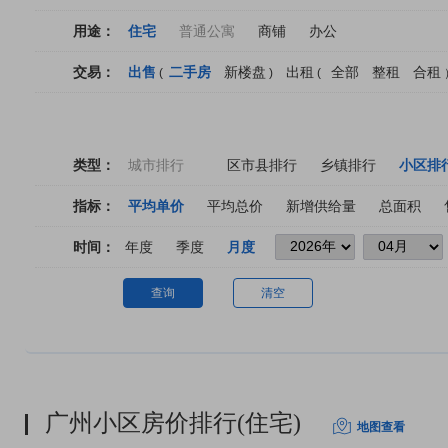
用途：
住宅
普通公寓
商铺
办公
交易：
出售
二手房
新楼盘
出租
全部
整租
合租
(
)
(
类型：
城市排行
区市县排行
乡镇排行
小区排
指标：
平均单价
平均总价
新增供给量
总面积
时间：
年度
季度
月度
查询
清空
广州小区房价排行(住宅)
地图查看