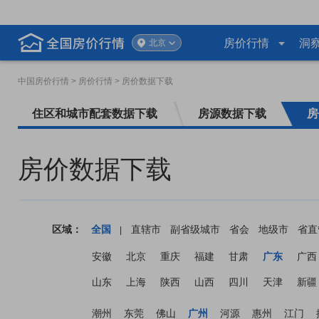
房价行情
洞
北京
中国房价行情
> 房价行情 > 房价数据下载
住区和城市配套数据下载
房源数据下载
房
房价数据下载
区域：
全国
直辖市
副省级城市
省会
地级市
省直
|
安徽
北京
重庆
福建
甘肃
广东
广西
山东
上海
陕西
山西
四川
天津
新疆
潮州
东莞
佛山
广州
河源
惠州
江门