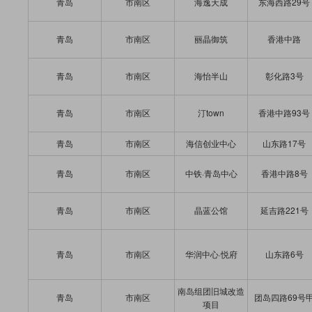
青岛
市南区
海逸天成
东海西路29号
青岛
市南区
丽晶御筑
香港中路
青岛
市南区
海怡半山
彰化路3号
青岛
市南区
汀town
香港中路93号
青岛
市南区
海信创业中心
山东路17号
青岛
市南区
中铁·青岛中心
香港中路8号
青岛
市南区
晶蓝公馆
延吉路221号
青岛
市南区
华润中心·悦府
山东路6号
南岛组团旧城改造
青岛
市南区
团岛四路69号
项目