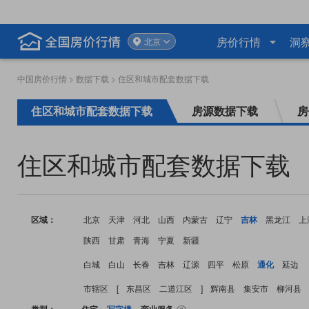
房价行情
洞
北京
中国房价行情
>
数据下载
> 住区和城市配套数据下载
住区和城市配套数据下载
房源数据下载
房
住区和城市配套数据下载
区域：
北京
天津
河北
山西
内蒙古
辽宁
吉林
黑龙江
上
陕西
甘肃
青海
宁夏
新疆
白城
白山
长春
吉林
辽源
四平
松原
通化
延边
市辖区
[
东昌区
二道江区
]
辉南县
集安市
柳河县