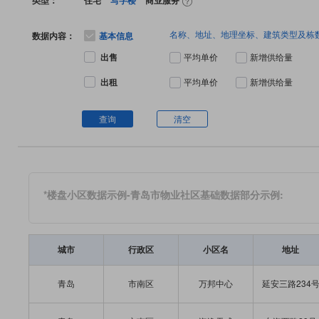
类型：
住宅
写字楼
商业服务
名称、地址、地理坐标、建筑类型及栋
数据内容：
基本信息
出售
平均单价
新增供给量
出租
平均单价
新增供给量
查询
清空
*楼盘小区数据示例-青岛市物业社区基础数据部分示例:
城市
行政区
小区名
地址
青岛
市南区
万邦中心
延安三路234