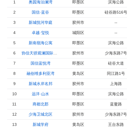
1
奥园海泊澜湾
即墨区
滨海公路
2
国信·蓝谷
即墨区
硅谷路516
3
新城悦河华庭
胶州市
--
4
卓越·玺悦
城阳区
--
5
新南嶺海公寓
即墨区
滨海公路
6
协信天骄观澜国际社区
胶州市
少海东路7号
7
国信蓝悦湾
即墨区
硅谷大道
8
融创维多利亚湾
黄岛区
同江路1号
9
新城水岸名邦
胶州市
上海路
10
远洋·山水
即墨区
滨海公路
11
商都北郡
即墨区
蓝鳌路
12
少海卫城北区
胶州市
少海东路7号
13
新城学府
黄岛区
王台东路