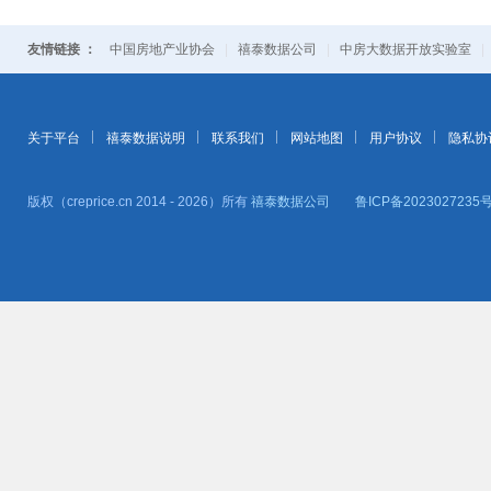
26
海达·和谐金岸
胶州市
--
友情链接 ：
中国房地产业协会
|
禧泰数据公司
|
中房大数据开放实验室
27
青建·尚合府
胶州市
--
28
保利·和府
胶州市
马蹄泉路117
29
青岛桃李春风健康养生小镇
胶州市
--
关于平台
禧泰数据说明
联系我们
网站地图
用户协议
隐私协
30
实地蔷薇熙岸
即墨区
岭海路
版权（creprice.cn 2014 - 2026）所有
禧泰数据公司
鲁ICP备2023027235号
31
观海华府
黄岛区
金沙滩路791
32
海嘉·尚悦府
黄岛区
灵山湾路199
33
宝佳雲湖甲第
胶州市
青年路
34
龙湖·观萃
胶州市
青岛路12号
35
龙湖昱城
胶州市
海尔大道
36
信达·君和蓝庭
胶州市
漳州路
37
麓源
胶州市
南坦大街
38
中骏·汇景城
胶州市
尚德大道