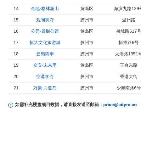
14
金地·格林澜山
黄岛区
海滨九路129
15
观澜御府
胶州市
温州路
16
公元·景樾公馆
黄岛区
泉城路517
17
恒大文化旅游城
胶州市
恒福路6号
18
云嶺四季
胶州市
太湖路1351
19
众安·未来里
黄岛区
王台东路
20
空港学府
胶州市
香港大街
21
万豪·白鹭岛
胶州市
少海南路6号
22
中南环球·春风南岸
黄岛区
东岳中路
如需补充楼盘项目数据，请直接发送至邮箱：
price@cityre.cn
23
御溪景俊
胶州市
潮州路
24
富贵新里城
胶州市
北京路
25
鑫坤临水宜家
胶州市
温州路617