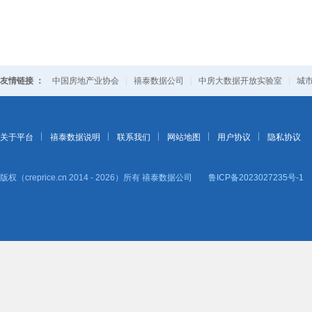
友情链接 ：
中国房地产业协会
|
禧泰数据公司
|
中房大数据开放实验室
|
城
关于平台
禧泰数据说明
联系我们
网站地图
用户协议
隐私协议
版权（creprice.cn 2014 - 2026）所有
禧泰数据公司
鲁ICP备2023027235号-1