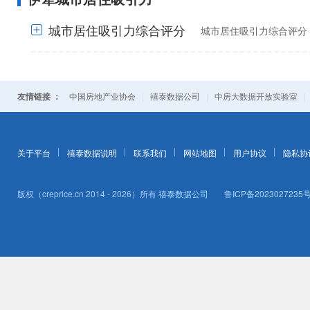
+
城市居住吸引力综合评分
城市居住吸引力综合评分：
+
友情链接 ：
|
|
中国房地产业协会
禧泰数据公司
中房大数据开放实验室
关于平台
禧泰数据说明
联系我们
网站地图
用户协议
隐私协
版权（creprice.cn 2014 - 2026）所有
禧泰数据公司
鲁ICP备2023027235号