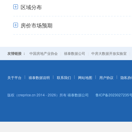
+
区域分布
房价市场预期
+
+
友情链接 ：
|
|
中国房地产业协会
禧泰数据公司
中房大数据开放实验室
关于平台
禧泰数据说明
联系我们
网站地图
用户协议
隐私协
版权（creprice.cn 2014 - 2026）所有
禧泰数据公司
鲁ICP备2023027235号