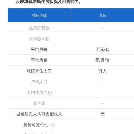
反映城镇居民住房状况及租售能力。
+
指标名称
单位
住房总套数
--
住房总面积
--
平均房价
万元/套
平均房租
元/月/套
城镇常住人口
万人
户均人口
--
人均住房面积
--
套户比
--
城镇居民人均可支配收入
元
房价可支付性I