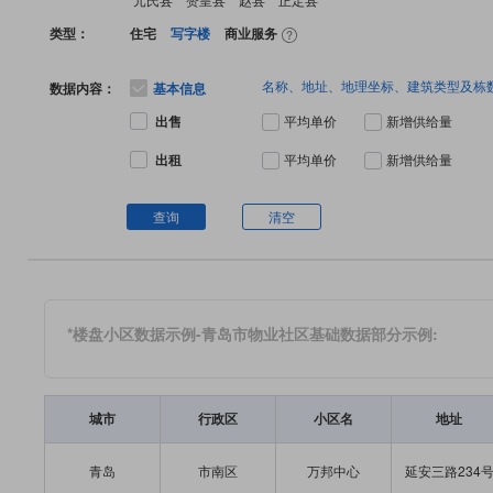
类型：
住宅
写字楼
商业服务
名称、地址、地理坐标、建筑类型及栋
数据内容：
基本信息
出售
平均单价
新增供给量
出租
平均单价
新增供给量
查询
清空
*楼盘小区数据示例-青岛市物业社区基础数据部分示例:
城市
行政区
小区名
地址
青岛
市南区
万邦中心
延安三路234