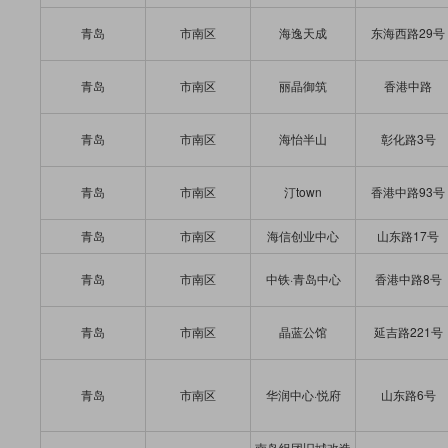
青岛
市南区
海逸天成
东海西路29号
青岛
市南区
丽晶御筑
香港中路
青岛
市南区
海怡半山
彰化路3号
青岛
市南区
汀town
香港中路93号
青岛
市南区
海信创业中心
山东路17号
青岛
市南区
中铁·青岛中心
香港中路8号
青岛
市南区
晶蓝公馆
延吉路221号
青岛
市南区
华润中心·悦府
山东路6号
南岛组团旧城改造