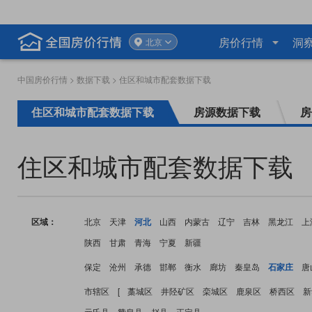
房价行情
洞
北京
中国房价行情
>
数据下载
> 住区和城市配套数据下载
住区和城市配套数据下载
房源数据下载
房
住区和城市配套数据下载
区域：
北京
天津
河北
山西
内蒙古
辽宁
吉林
黑龙江
上
陕西
甘肃
青海
宁夏
新疆
保定
沧州
承德
邯郸
衡水
廊坊
秦皇岛
石家庄
唐
市辖区
[
藁城区
井陉矿区
栾城区
鹿泉区
桥西区
新
元氏县
赞皇县
赵县
正定县