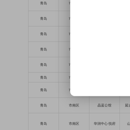
青岛
市南区
万邦中心
延安
青岛
市南区
海逸天成
东
青岛
市南区
丽晶御筑
青岛
市南区
海怡半山
青岛
市南区
汀town
香
青岛
市南区
海信创业中心
山
青岛
市南区
中铁·青岛中心
香
青岛
市南区
晶蓝公馆
延
青岛
市南区
华润中心·悦府