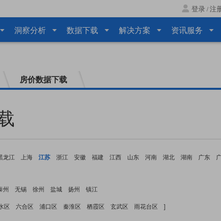
登录
注
/
洞察分析
数据下载
解决方案
资讯服务
房价数据下载
载
黑龙江
上海
江苏
浙江
安徽
福建
江西
山东
河南
湖北
湖南
广东
泰州
无锡
徐州
盐城
扬州
镇江
水区
六合区
浦口区
秦淮区
栖霞区
玄武区
雨花台区
]