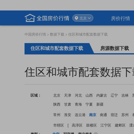
房价行情
北京
中国房价行情
>
数据下载
> 住区和城市配套数据下载
住区和城市配套数据下载
房源数据下载
住区和城市配套数据下
区域：
北京
天津
河北
山西
内蒙古
辽宁
吉林
陕西
甘肃
青海
宁夏
新疆
常州
淮安
连云港
南京
南通
宿迁
苏州
市辖区
[
高淳区
鼓楼区
江宁区
建邺区
溧