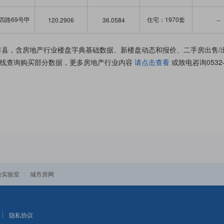
四路69号甲
住宅：1970套
120.2906
36.0584
--
区市县，含房地产行业楼盘字典基础数据、新楼盘动态和报价、二手房出售
线查询购买部分数据，更多房地产行业内容
请点击查看
或致电咨询0532—
|
放实验室
城市房网
隐私协议