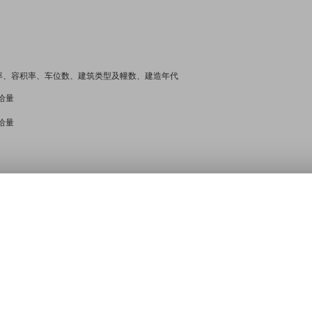
率、容积率、车位数、建筑类型及幢数、建造年代
给量
给量
:
地址
坐标-经度
坐标-纬度
户数
1室户