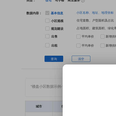
类型：
住宅
写字楼
商业服务
小区名称、地址、地理坐标
数据内容：
基本信息
住宅套数、户型面积及占比
小区规模
占地面积、建筑面积、绿化
规划建设
出售
平均单价
新增供
出租
平均单价
新增供
查询
清空
*楼盘小区数据示例-青岛市物业社区基础数据部分示例
城市
行政区
小区名