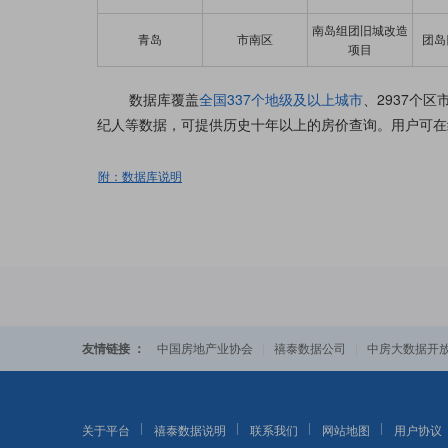
南岛组团旧城改造
青岛
市南区
团岛
项目
数据库覆盖
全国337个地级及以上城市
、2937个
纪人等数据，可提供历史十年以上的房价查询。用户可在
附：数据库说明
友情链接 ：
|
|
中国房地产业协会
禧泰数据公司
中房大数据开
关于平台
禧泰数据说明
联系我们
网站地图
用户协议