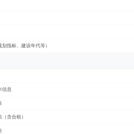
规划指标、建设年代等）
本信息
售
租（含合租）
售