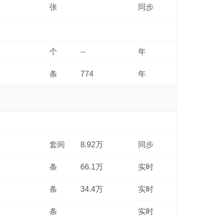
张
同步
个
--
年
条
774
年
套间
8.92万
同步
条
66.1万
实时
条
34.4万
实时
条
实时