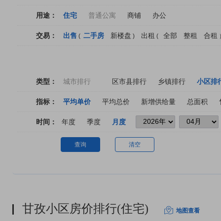
用途：
住宅
普通公寓
商铺
办公
交易：
出售
二手房
新楼盘
出租
全部
整租
合租
(
)
(
类型：
城市排行
区市县排行
乡镇排行
小区排
指标：
平均单价
平均总价
新增供给量
总面积
时间：
年度
季度
月度
查询
清空
甘孜小区房价排行(住宅)
地图查看