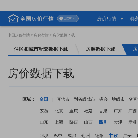
房价行情
洞
北京
中国房价行情
> 房价行情 > 房价数据下载
住区和城市配套数据下载
房源数据下载
房
房价数据下载
区域：
全国
直辖市
副省级城市
省会
地级市
省直
|
安徽
北京
重庆
福建
甘肃
广东
广西
山东
上海
陕西
山西
四川
天津
新疆
阿坝
巴中
成都
达州
德阳
甘孜
广安