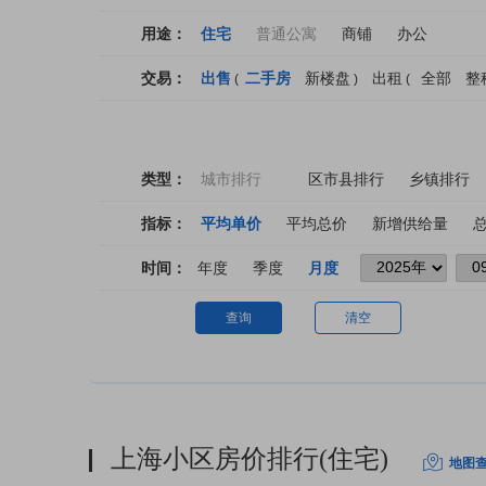
用途：
住宅
普通公寓
商铺
办公
交易：
出售
二手房
新楼盘
出租
全部
整
(
)
(
类型：
城市排行
区市县排行
乡镇排行
指标：
平均单价
平均总价
新增供给量
时间：
年度
季度
月度
查询
清空
上海小区房价排行(住宅)
地图