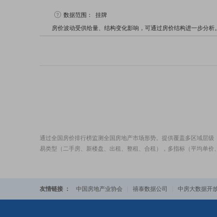
数据范围：
挂牌
房价波动受供给量、结构变化影响，可通过房价结构进一步分析
通过全国房价排行榜监测全国房地产市场形势。提供覆盖多区域层级
易类型（二手房、新楼盘、出租、整租、合租），多指标（平均单价
友情链接 ：
中国房地产业协会
|
禧泰数据公司
|
中房大数据开