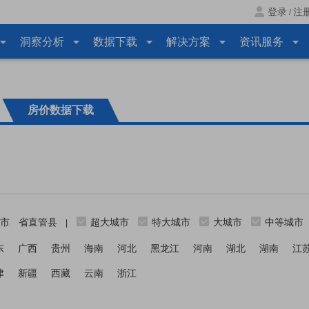
登录
注
/
洞察分析
数据下载
解决方案
资讯服务
房价数据下载
市
省直管县
超大城市
特大城市
大城市
中等城市
|
东
广西
贵州
海南
河北
黑龙江
河南
湖北
湖南
江
津
新疆
西藏
云南
浙江