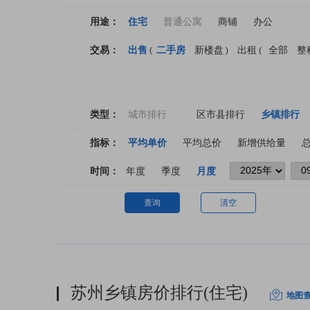
用途：
住宅
普通公寓
商铺
办公
交易：
出售
二手房
新楼盘
出租
全部
整
(
)
(
类型：
城市排行
区市县排行
乡镇排行
指标：
平均单价
平均总价
新增供给量
时间：
年度
季度
月度
查询
清空
苏州乡镇房价排行(住宅)
地图