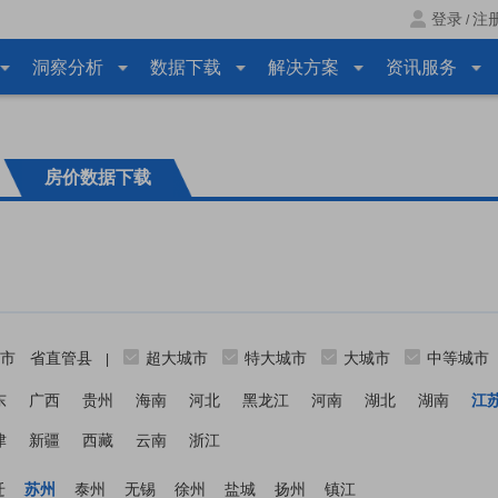
登录
注
/
洞察分析
数据下载
解决方案
资讯服务
房价数据下载
市
省直管县
超大城市
特大城市
大城市
中等城市
|
东
广西
贵州
海南
河北
黑龙江
河南
湖北
湖南
江
津
新疆
西藏
云南
浙江
迁
苏州
泰州
无锡
徐州
盐城
扬州
镇江