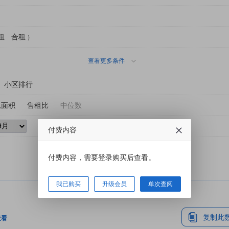
租
合租
）
查看更多条件
小区排行
总面积
售租比
中位数
付费内容
付费内容，需要登录购买后查看。
我已购买
升级会员
单次查阅
复制此
查看