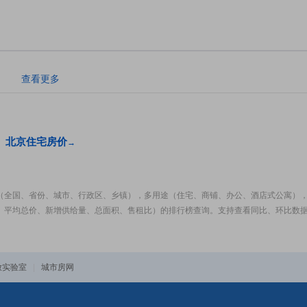
。
查看更多
北京住宅房价
→
（全国、省份、城市、行政区、乡镇），多用途（住宅、商铺、办公、酒店式公寓）
、平均总价、新增供给量、总面积、售租比）的排行榜查询。支持查看同比、环比数
放实验室
|
城市房网