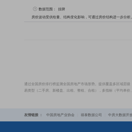
数据范围：
挂牌
房价波动受供给量、结构变化影响，可通过房价结构进一步分析
通过全国房价排行榜监测全国房地产市场形势。提供覆盖多区域层级
易类型（二手房、新楼盘、出租、整租、合租），多指标（平均单价
友情链接 ：
中国房地产业协会
|
禧泰数据公司
|
中房大数据开