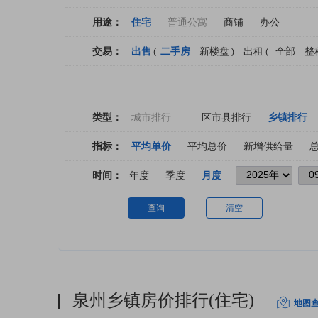
用途：
住宅
普通公寓
商铺
办公
交易：
出售
二手房
新楼盘
出租
全部
整
(
)
(
类型：
城市排行
区市县排行
乡镇排行
指标：
平均单价
平均总价
新增供给量
时间：
年度
季度
月度
查询
清空
泉州乡镇房价排行(住宅)
地图