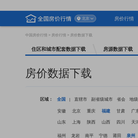
房价行情
北京
中国房价行情
> 房价行情 > 房价数据下载
住区和城市配套数据下载
房源数据下载
房价数据下载
区域：
全国
直辖市
副省级城市
省会
地级
|
安徽
北京
重庆
福建
甘肃
广
山东
上海
陕西
山西
四川
天
福州
龙岩
南平
宁德
莆田
泉州