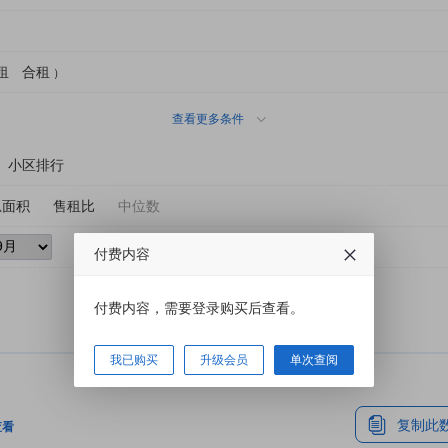
租
合租
）
查看更多条件
小区排行
总面积
售租比
中位数
付费内容
付费内容，需要登录购买后查看。
我已购买
升级会员
单次查阅
复制此
查看