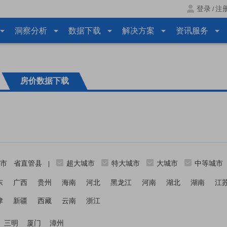
登录
注
/
洞察分析
数据下载
解决方案
资讯服务
房价数据下载
市
省直管县
超大城市
特大城市
大城市
中等城市
|
东
广西
贵州
海南
河北
黑龙江
河南
湖北
湖南
江
津
新疆
西藏
云南
浙江
三明
厦门
漳州