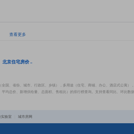
。
查看更多
北京住宅房价
→
（全国、省份、城市、行政区、乡镇），多用途（住宅、商铺、办公、酒店式公寓）
、平均总价、新增供给量、总面积、售租比）的排行榜查询。支持查看同比、环比数
放实验室
|
城市房网