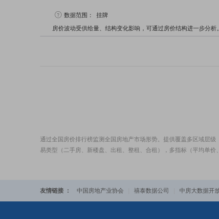
数据范围：
挂牌
房价波动受供给量、结构变化影响，可通过房价结构进一步分析
通过全国房价排行榜监测全国房地产市场形势。提供覆盖多区域层级
易类型（二手房、新楼盘、出租、整租、合租），多指标（平均单价
友情链接 ：
中国房地产业协会
|
禧泰数据公司
|
中房大数据开