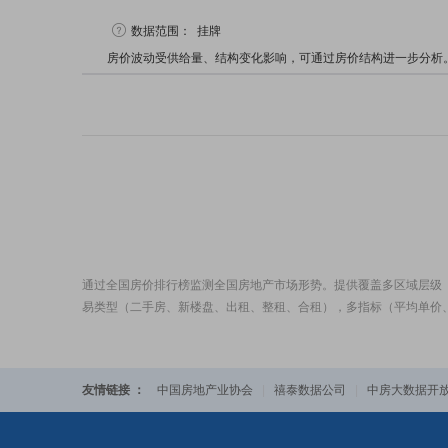
数据范围：
挂牌
房价波动受供给量、结构变化影响，可通过房价结构进一步分析
通过全国房价排行榜监测全国房地产市场形势。提供覆盖多区域层级
易类型（二手房、新楼盘、出租、整租、合租），多指标（平均单价
友情链接 ：
中国房地产业协会
|
禧泰数据公司
|
中房大数据开