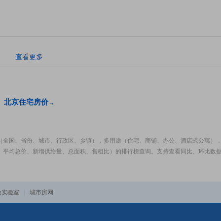
。
查看更多
北京住宅房价
→
（全国、省份、城市、行政区、乡镇），多用途（住宅、商铺、办公、酒店式公寓）
、平均总价、新增供给量、总面积、售租比）的排行榜查询。支持查看同比、环比数
放实验室
|
城市房网