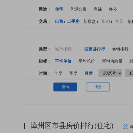
用途：
住宅
普通公寓
商铺
办公
交易：
出售
二手房
新楼盘
出租
全部
整
(
)
(
类型：
城市排行
区市县排行
乡镇排行
指标：
平均单价
平均总价
新增供给量
时间：
年度
季度
月度
查询
清空
漳州区市县房价排行(住宅)