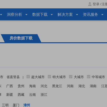
登录
注
/
洞察分析
数据下载
解决方案
资讯服务
房价数据下载
市
省直管县
超大城市
特大城市
大城市
中等城市
|
东
广西
贵州
海南
河北
黑龙江
河南
湖北
湖南
江
津
新疆
西藏
云南
浙江
三明
厦门
漳州