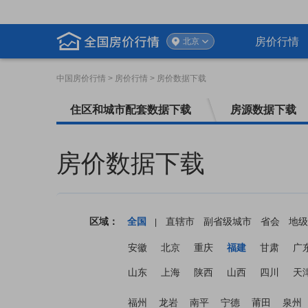
房价行情
北京
中国房价行情
> 房价行情 > 房价数据下载
住区和城市配套数据下载
房源数据下载
房价数据下载
区域：
全国
直辖市
副省级城市
省会
地级
|
安徽
北京
重庆
福建
甘肃
广
山东
上海
陕西
山西
四川
天
福州
龙岩
南平
宁德
莆田
泉州