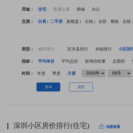
用途：
住宅
普通公寓
商铺
办公
交易：
出售
二手房
新楼盘
出租
全部
整租
合租
(
)
(
类型：
城市排行
区市县排行
乡镇排行
小区排
指标：
平均单价
平均总价
新增供给量
总面积
时间：
年度
季度
月度
查询
清空
深圳小区房价排行(住宅)
地图查看