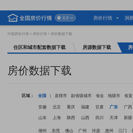
房价行情
洞
北京
中国房价行情
> 房价行情 > 房价数据下载
住区和城市配套数据下载
房源数据下载
房
房价数据下载
区域：
全国
直辖市
副省级城市
省会
地级市
省直
|
安徽
北京
重庆
福建
甘肃
广东
广西
山东
上海
陕西
山西
四川
天津
新疆
潮州
东莞
佛山
广州
河源
惠州
江门