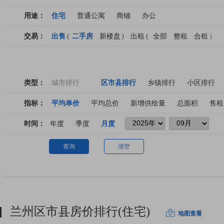
用途：
住宅
普通公寓
商铺
办公
交易：
出售
二手房
新楼盘
出租
全部
整租
合租
(
)
(
）
类型：
城市排行
区市县排行
乡镇排行
小区排行
指标：
平均单价
平均总价
新增供给量
总面积
售租
时间：
年度
季度
月度
查询
清空
兰州区市县房价排行(住宅)
地图查看