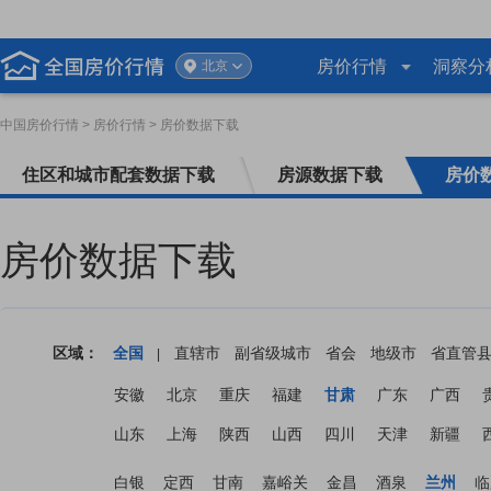
房价行情
洞察分
北京
中国房价行情
> 房价行情 > 房价数据下载
住区和城市配套数据下载
房源数据下载
房价
房价数据下载
区域：
全国
直辖市
副省级城市
省会
地级市
省直管
|
安徽
北京
重庆
福建
甘肃
广东
广西
山东
上海
陕西
山西
四川
天津
新疆
白银
定西
甘南
嘉峪关
金昌
酒泉
兰州
临