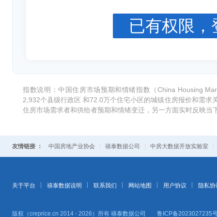
已有权限，
指数说明：中国住房市场预期和情绪指数（China Housing Market
2,932个县级行政区 和72.0万个住宅小区的城镇住房报价和
住房市场需求者和供给者预期和情绪变迁，另一方面实时反映当
友情链接 ：
中国房地产业协会
|
禧泰数据公司
|
中房大数据开放实验室
关于平台
禧泰数据说明
联系我们
网站地图
用户协议
隐私协
版权（creprice.cn 2014 - 2026）所有
禧泰数据公司
鲁ICP备2023027235号