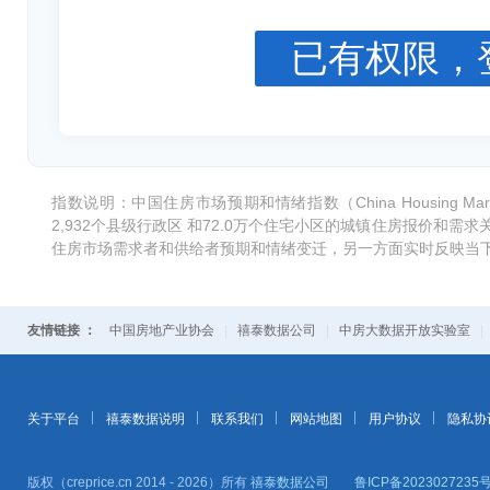
已有权限，
指数说明：中国住房市场预期和情绪指数（China Housing Market
2,932个县级行政区 和72.0万个住宅小区的城镇住房报价和
住房市场需求者和供给者预期和情绪变迁，另一方面实时反映当
友情链接 ：
中国房地产业协会
|
禧泰数据公司
|
中房大数据开放实验室
关于平台
禧泰数据说明
联系我们
网站地图
用户协议
隐私协
版权（creprice.cn 2014 - 2026）所有
禧泰数据公司
鲁ICP备2023027235号