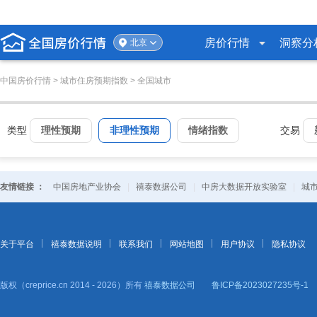
房价行情
洞察分
北京
中国房价行情
> 城市住房预期指数 > 全国城市
类型
理性预期
非理性预期
情绪指数
交易
友情链接 ：
中国房地产业协会
|
禧泰数据公司
|
中房大数据开放实验室
|
城
关于平台
禧泰数据说明
联系我们
网站地图
用户协议
隐私协议
版权（creprice.cn 2014 - 2026）所有
禧泰数据公司
鲁ICP备2023027235号-1