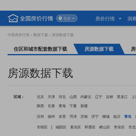
房价行情
洞
北京
中国房价行情
>
数据下载
> 房源数据下载
住区和城市配套数据下载
房源数据下载
房
房源数据下载
区域：
北京
天津
河北
山西
内蒙古
辽宁
吉林
黑龙江
上
陕西
甘肃
青海
宁夏
新疆
滨州
德州
东营
菏泽
济南
济宁
聊城
临沂
青岛
市辖区
[
城阳区
黄岛区
即墨区
崂山区
李沧区
市北