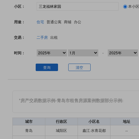
小区：
本小
用途：
住宅
普通公寓
商铺
办公
交易：
二手房
出租
时间：
-
查询
清空
*房产交易数据示例-青岛市租售房源案例数据部分示例:
城市
行政区
小区名
地址
青岛
城阳区
鑫江·水青花都
--