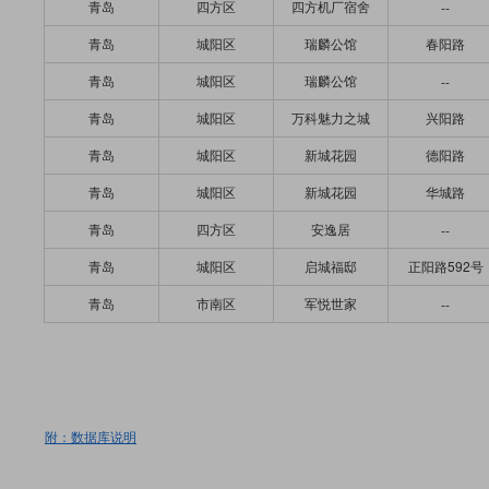
青岛
四方区
四方机厂宿舍
--
青岛
城阳区
瑞麟公馆
春阳路
青岛
城阳区
瑞麟公馆
--
青岛
城阳区
万科魅力之城
兴阳路
青岛
城阳区
新城花园
德阳路
青岛
城阳区
新城花园
华城路
青岛
四方区
安逸居
--
青岛
城阳区
启城福邸
正阳路592号
青岛
市南区
军悦世家
--
附：数据库说明