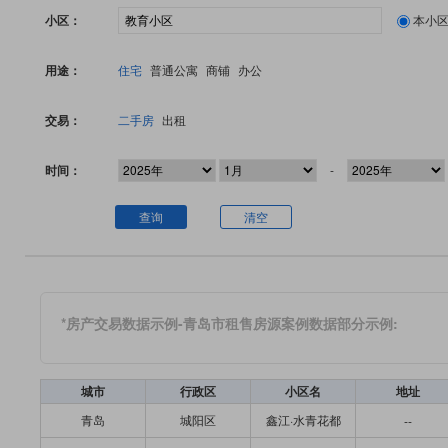
小区：
本小
用途：
住宅
普通公寓
商铺
办公
交易：
二手房
出租
时间：
-
查询
清空
*房产交易数据示例-青岛市租售房源案例数据部分示例:
城市
行政区
小区名
地址
青岛
城阳区
鑫江·水青花都
--