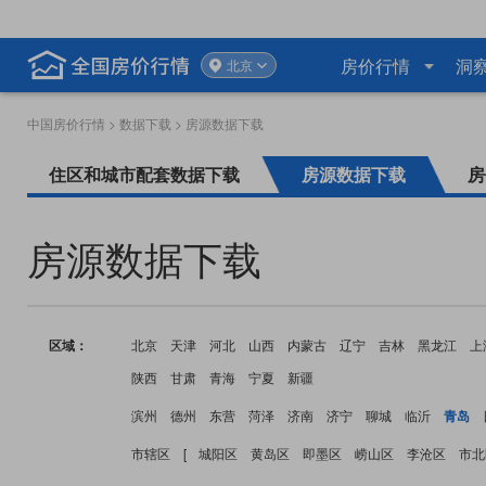
房价行情
洞
北京
中国房价行情
>
数据下载
> 房源数据下载
住区和城市配套数据下载
房源数据下载
房
房源数据下载
区域：
北京
天津
河北
山西
内蒙古
辽宁
吉林
黑龙江
上
陕西
甘肃
青海
宁夏
新疆
滨州
德州
东营
菏泽
济南
济宁
聊城
临沂
青岛
市辖区
[
城阳区
黄岛区
即墨区
崂山区
李沧区
市北