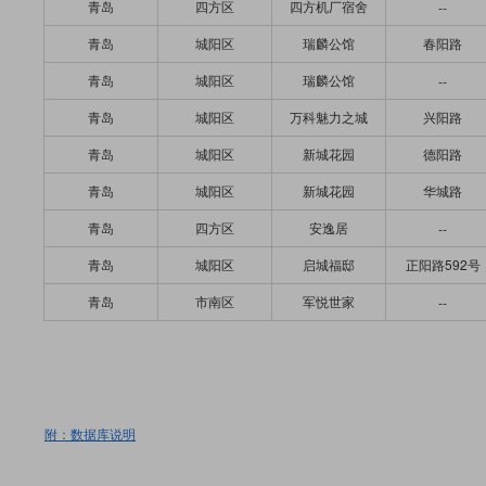
青岛
四方区
四方机厂宿舍
--
青岛
城阳区
瑞麟公馆
春阳路
青岛
城阳区
瑞麟公馆
--
青岛
城阳区
万科魅力之城
兴阳路
青岛
城阳区
新城花园
德阳路
青岛
城阳区
新城花园
华城路
青岛
四方区
安逸居
--
青岛
城阳区
启城福邸
正阳路592号
青岛
市南区
军悦世家
--
附：数据库说明