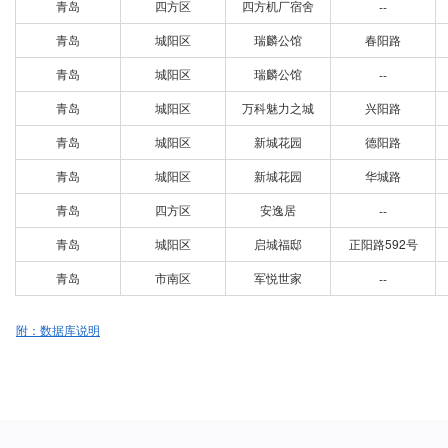
青岛
四方区
四方机厂宿舍
--
青岛
城阳区
瑞麟公馆
春阳路
青岛
城阳区
瑞麟公馆
--
青岛
城阳区
万科魅力之城
兴阳路
青岛
城阳区
新城花园
德阳路
青岛
城阳区
新城花园
华城路
青岛
四方区
安逸居
--
青岛
城阳区
启城福邸
正阳路592号
青岛
市南区
军悦世家
--
附：数据库说明