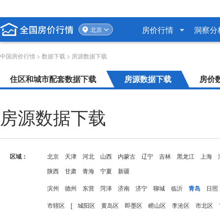
房价行情
洞察分
北京
中国房价行情
>
数据下载
> 房源数据下载
住区和城市配套数据下载
房源数据下载
房价
房源数据下载
区域：
北京
天津
河北
山西
内蒙古
辽宁
吉林
黑龙江
上海
陕西
甘肃
青海
宁夏
新疆
滨州
德州
东营
菏泽
济南
济宁
聊城
临沂
青岛
日照
市辖区
[
城阳区
黄岛区
即墨区
崂山区
李沧区
市北区