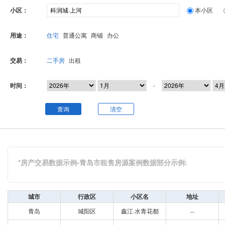
小区：
本小区
用途：
住宅
普通公寓
商铺
办公
交易：
二手房
出租
时间：
-
查询
清空
*房产交易数据示例-青岛市租售房源案例数据部分示例:
城市
行政区
小区名
地址
青岛
城阳区
鑫江·水青花都
--