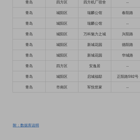
青岛
四方区
四方机厂宿舍
--
青岛
城阳区
瑞麟公馆
春阳路
青岛
城阳区
瑞麟公馆
--
青岛
城阳区
万科魅力之城
兴阳路
青岛
城阳区
新城花园
德阳路
青岛
城阳区
新城花园
华城路
青岛
四方区
安逸居
--
青岛
城阳区
启城福邸
正阳路592号
青岛
市南区
军悦世家
--
附：数据库说明