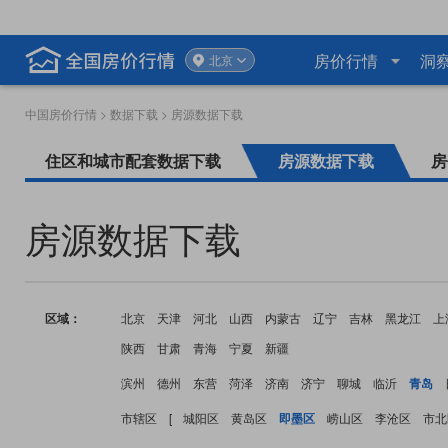
房价行情
洞
北京
中国房价行情
>
数据下载
> 房源数据下载
住区和城市配套数据下载
房源数据下载
房
房源数据下载
区域：
北京
天津
河北
山西
内蒙古
辽宁
吉林
黑龙江
上
陕西
甘肃
青海
宁夏
新疆
滨州
德州
东营
菏泽
济南
济宁
聊城
临沂
青岛
市辖区
[
城阳区
黄岛区
即墨区
崂山区
李沧区
市北