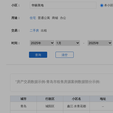
小区：
本小
用途：
住宅
普通公寓
商铺
办公
交易：
二手房
出租
时间：
-
查询
清空
*房产交易数据示例-青岛市租售房源案例数据部分示例:
城市
行政区
小区名
地址
青岛
城阳区
鑫江·水青花都
--