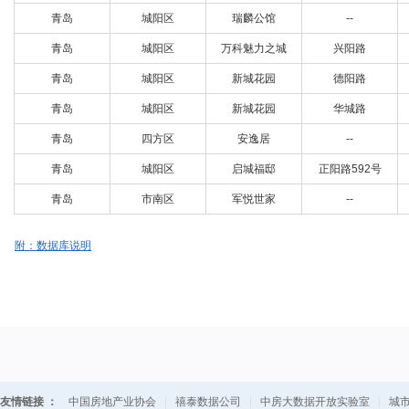
青岛
城阳区
瑞麟公馆
--
青岛
城阳区
万科魅力之城
兴阳路
青岛
城阳区
新城花园
德阳路
青岛
城阳区
新城花园
华城路
青岛
四方区
安逸居
--
青岛
城阳区
启城福邸
正阳路592号
青岛
市南区
军悦世家
--
附：数据库说明
友情链接 ：
中国房地产业协会
|
禧泰数据公司
|
中房大数据开放实验室
|
城