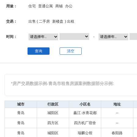
用途：
住宅
普通公寓
商铺
办公
交易：
出售 (
二手房
新楼盘
)
出租
时间：
-
查询
清空
*房产交易数据示例-青岛市租售房源案例数据部分示例:
城市
行政区
小区名
地址
青岛
城阳区
鑫江·水青花都
--
青岛
四方区
四方机厂宿舍
--
青岛
城阳区
瑞麟公馆
春阳路