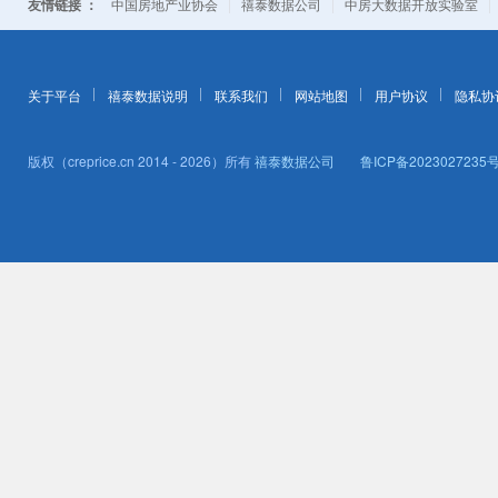
友情链接 ：
|
|
中国房地产业协会
禧泰数据公司
中房大数据开放实验室
关于平台
禧泰数据说明
联系我们
网站地图
用户协议
隐私协
版权（creprice.cn 2014 - 2026）所有
禧泰数据公司
鲁ICP备2023027235号