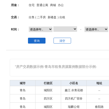
用途：
住宅
普通公寓
商铺
办公
交易：
出售 (
二手房
新楼盘
)
出租
时间：
-
查询
清空
*房产交易数据示例-青岛市租售房源案例数据部分示例:
城市
行政区
小区名
地址
青岛
城阳区
鑫江·水青花都
--
青岛
四方区
四方机厂宿舍
--
青岛
城阳区
瑞麟公馆
春阳路