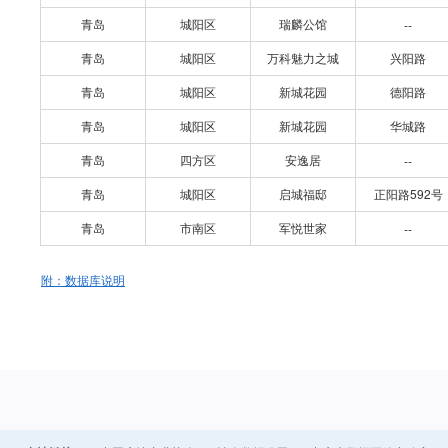
青岛
城阳区
瑞麟公馆
--
青岛
城阳区
万科魅力之城
兴阳路
青岛
城阳区
新城花园
德阳路
青岛
城阳区
新城花园
华城路
青岛
四方区
安逸居
--
青岛
城阳区
启城福邸
正阳路592号
青岛
市南区
军悦世家
--
附：数据库说明