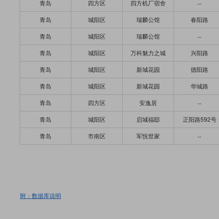
青岛
四方区
四方机厂宿舍
--
青岛
城阳区
瑞麟公馆
春阳路
青岛
城阳区
瑞麟公馆
--
青岛
城阳区
万科魅力之城
兴阳路
青岛
城阳区
新城花园
德阳路
青岛
城阳区
新城花园
华城路
青岛
四方区
安逸居
--
青岛
城阳区
启城福邸
正阳路592号
青岛
市南区
军悦世家
--
附：数据库说明