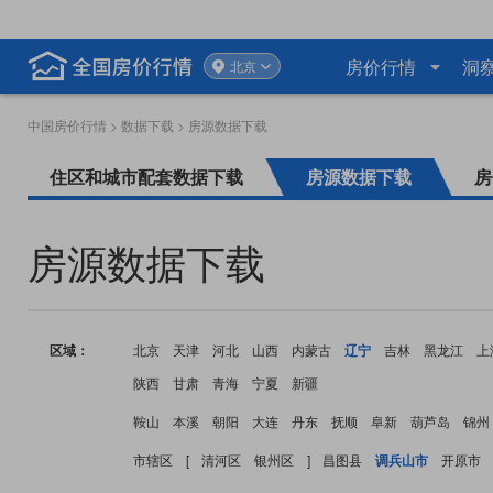
房价行情
洞
北京
中国房价行情
>
数据下载
> 房源数据下载
住区和城市配套数据下载
房源数据下载
房
房源数据下载
区域：
北京
天津
河北
山西
内蒙古
辽宁
吉林
黑龙江
上
陕西
甘肃
青海
宁夏
新疆
鞍山
本溪
朝阳
大连
丹东
抚顺
阜新
葫芦岛
锦州
市辖区
[
清河区
银州区
]
昌图县
调兵山市
开原市