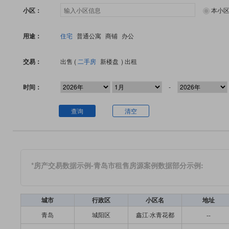
小区：
本小
用途：
住宅
普通公寓
商铺
办公
交易：
出售 (
二手房
新楼盘
)
出租
时间：
-
查询
清空
*房产交易数据示例-青岛市租售房源案例数据部分示例:
城市
行政区
小区名
地址
青岛
城阳区
鑫江·水青花都
--