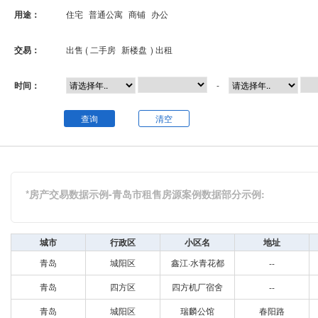
用途：
住宅
普通公寓
商铺
办公
交易：
出售 (
二手房
新楼盘
)
出租
时间：
-
查询
清空
*房产交易数据示例-青岛市租售房源案例数据部分示例:
城市
行政区
小区名
地址
青岛
城阳区
鑫江·水青花都
--
青岛
四方区
四方机厂宿舍
--
青岛
城阳区
瑞麟公馆
春阳路