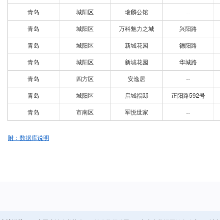
青岛
城阳区
瑞麟公馆
--
青岛
城阳区
万科魅力之城
兴阳路
青岛
城阳区
新城花园
德阳路
青岛
城阳区
新城花园
华城路
青岛
四方区
安逸居
--
青岛
城阳区
启城福邸
正阳路592号
青岛
市南区
军悦世家
--
附：数据库说明