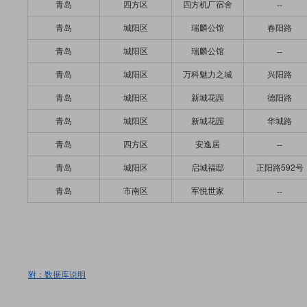
青岛
四方区
四方机厂宿舍
--
青岛
城阳区
瑞麟公馆
春阳路
青岛
城阳区
瑞麟公馆
--
青岛
城阳区
万科魅力之城
兴阳路
青岛
城阳区
新城花园
德阳路
青岛
城阳区
新城花园
华城路
青岛
四方区
安逸居
--
青岛
城阳区
启城福邸
正阳路592号
青岛
市南区
军悦世家
--
附：数据库说明