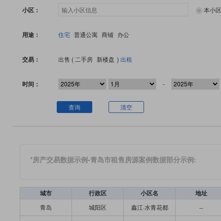
小区：
本小
用途：
住宅
普通公寓
商铺
办公
交易：
出售 (
二手房
新楼盘
)
出租
时间：
-
查询
清空
*房产交易数据示例-青岛市租售房源案例数据部分示例:
城市
行政区
小区名
地址
青岛
城阳区
鑫江·水青花都
--