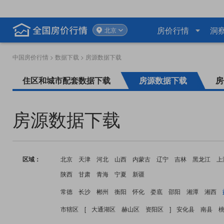
房价行情
洞
北京
中国房价行情
>
数据下载
> 房源数据下载
住区和城市配套数据下载
房源数据下载
房
房源数据下载
区域：
北京
天津
河北
山西
内蒙古
辽宁
吉林
黑龙江
上
陕西
甘肃
青海
宁夏
新疆
常德
长沙
郴州
衡阳
怀化
娄底
邵阳
湘潭
湘西
市辖区
[
大通湖区
赫山区
资阳区
]
安化县
南县