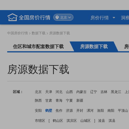
房价行情
洞
北京
中国房价行情
>
数据下载
> 房源数据下载
住区和城市配套数据下载
房源数据下载
房
房源数据下载
区域：
北京
天津
河北
山西
内蒙古
辽宁
吉林
黑龙江
上
陕西
甘肃
青海
宁夏
新疆
安阳
鹤壁
焦作
济源
开封
漯河
洛阳
南阳
平顶山
市辖区
[
鹤山区
淇滨区
山城区
]
浚县
淇县