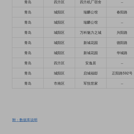
青岛
四方区
四方机厂宿舍
--
青岛
城阳区
瑞麟公馆
春阳路
青岛
城阳区
瑞麟公馆
--
青岛
城阳区
万科魅力之城
兴阳路
青岛
城阳区
新城花园
德阳路
青岛
城阳区
新城花园
华城路
青岛
四方区
安逸居
--
青岛
城阳区
启城福邸
正阳路592号
青岛
市南区
军悦世家
--
附：数据库说明