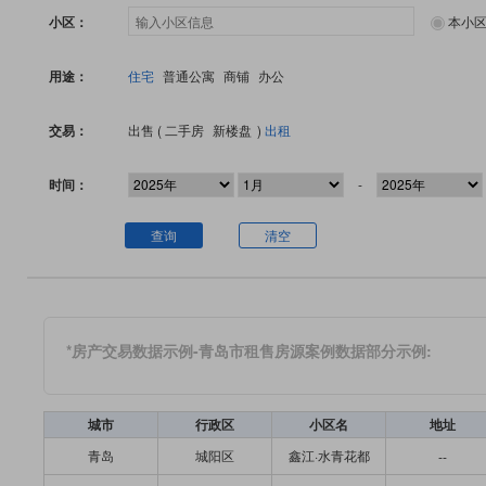
小区：
本小
用途：
住宅
普通公寓
商铺
办公
交易：
出售 (
二手房
新楼盘
)
出租
时间：
-
查询
清空
*房产交易数据示例-青岛市租售房源案例数据部分示例:
城市
行政区
小区名
地址
青岛
城阳区
鑫江·水青花都
--