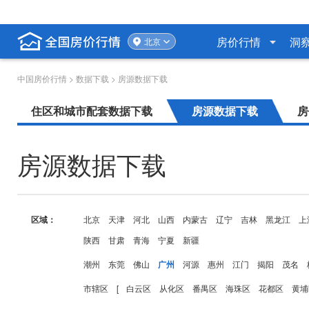
房价行情
洞
北京
中国房价行情
>
数据下载
> 房源数据下载
住区和城市配套数据下载
房源数据下载
房
房源数据下载
区域：
北京
天津
河北
山西
内蒙古
辽宁
吉林
黑龙江
上
陕西
甘肃
青海
宁夏
新疆
潮州
东莞
佛山
广州
河源
惠州
江门
揭阳
茂名
市辖区
[
白云区
从化区
番禺区
海珠区
花都区
黄埔