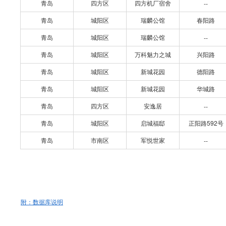
青岛
四方区
四方机厂宿舍
--
青岛
城阳区
瑞麟公馆
春阳路
青岛
城阳区
瑞麟公馆
--
青岛
城阳区
万科魅力之城
兴阳路
青岛
城阳区
新城花园
德阳路
青岛
城阳区
新城花园
华城路
青岛
四方区
安逸居
--
青岛
城阳区
启城福邸
正阳路592号
青岛
市南区
军悦世家
--
附：数据库说明