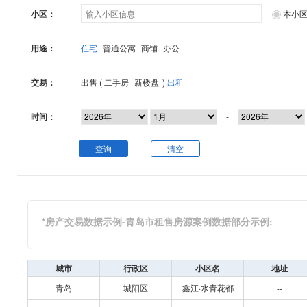
小区：
本小
用途：
住宅
普通公寓
商铺
办公
交易：
出售 (
二手房
新楼盘
)
出租
时间：
-
查询
清空
*房产交易数据示例-青岛市租售房源案例数据部分示例:
城市
行政区
小区名
地址
青岛
城阳区
鑫江·水青花都
--