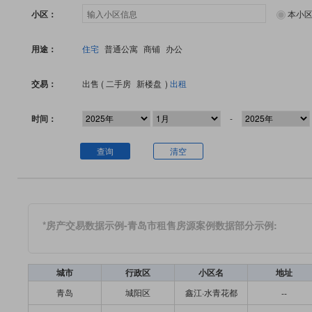
小区：
本小
用途：
住宅
普通公寓
商铺
办公
交易：
出售 (
二手房
新楼盘
)
出租
时间：
-
查询
清空
*房产交易数据示例-青岛市租售房源案例数据部分示例:
城市
行政区
小区名
地址
青岛
城阳区
鑫江·水青花都
--