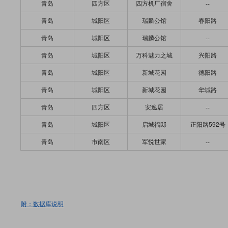
青岛
四方区
四方机厂宿舍
--
青岛
城阳区
瑞麟公馆
春阳路
青岛
城阳区
瑞麟公馆
--
青岛
城阳区
万科魅力之城
兴阳路
青岛
城阳区
新城花园
德阳路
青岛
城阳区
新城花园
华城路
青岛
四方区
安逸居
--
青岛
城阳区
启城福邸
正阳路592号
青岛
市南区
军悦世家
--
附：数据库说明