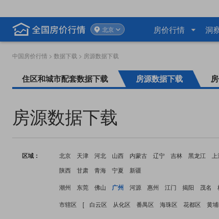
房价行情
洞
北京
中国房价行情
>
数据下载
> 房源数据下载
住区和城市配套数据下载
房源数据下载
房
房源数据下载
区域：
北京
天津
河北
山西
内蒙古
辽宁
吉林
黑龙江
上
陕西
甘肃
青海
宁夏
新疆
潮州
东莞
佛山
广州
河源
惠州
江门
揭阳
茂名
市辖区
[
白云区
从化区
番禺区
海珠区
花都区
黄埔