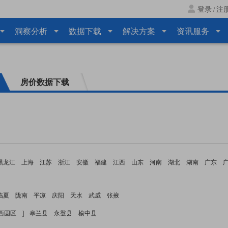
登录
注
/
洞察分析
数据下载
解决方案
资讯服务
房价数据下载
黑龙江
上海
江苏
浙江
安徽
福建
江西
山东
河南
湖北
湖南
广东
临夏
陇南
平凉
庆阳
天水
武威
张掖
西固区
]
皋兰县
永登县
榆中县