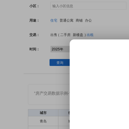
小区：
用途：
住宅
普通公寓
商铺
办公
交易：
出售 (
二手房
新楼盘
)
出租
时间：
-
查询
清空
*房产交易数据示例-青岛市租售房源案例数据部分示例
城市
行政区
小区名
青岛
城阳区
鑫江·水青花都