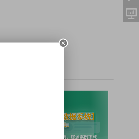
积
楼层/楼高
户型
朝向
室内结构
平
3室1厅1厨1卫
南北
--
--