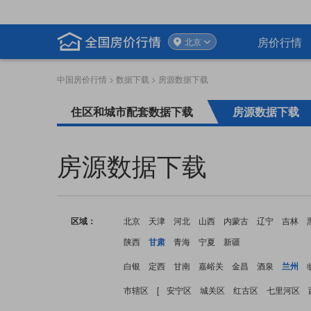
房价行情
北京
中国房价行情
>
数据下载
> 房源数据下载
住区和城市配套数据下载
房源数据下载
房源数据下载
区域：
北京
天津
河北
山西
内蒙古
辽宁
吉林
陕西
甘肃
青海
宁夏
新疆
白银
定西
甘南
嘉峪关
金昌
酒泉
兰州
市辖区
[
安宁区
城关区
红古区
七里河区