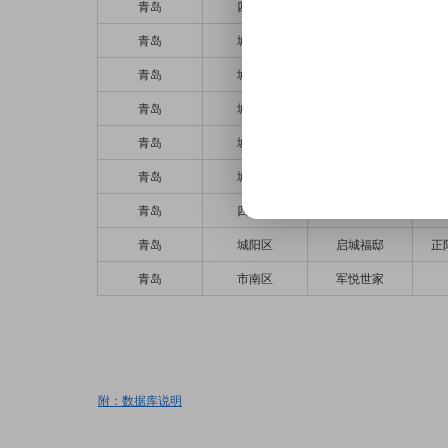
青岛
四方区
四方机厂宿舍
青岛
城阳区
瑞麟公馆
青岛
城阳区
瑞麟公馆
青岛
城阳区
万科魅力之城
青岛
城阳区
新城花园
青岛
城阳区
新城花园
青岛
四方区
安逸居
青岛
城阳区
启城福邸
正
青岛
市南区
军悦世家
附：数据库说明