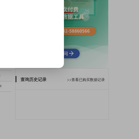
平
3/7楼
南向
--
--
平
1室1厅1厨1卫
东向
带阁楼
--
平
南向
--
--
--
平
南北
复式
--
--
平
5/5楼
2室2厅1厨1卫
南北
--
平
--
--
--
--
平
1/6楼
2室1厅1厨1卫
南向
--
平
9/10楼
1室1厅1厨1卫
南北
--
查询历史记录
>>查看已购买数据记录
平
17/26楼
3室2厅1厨2卫
南向
--