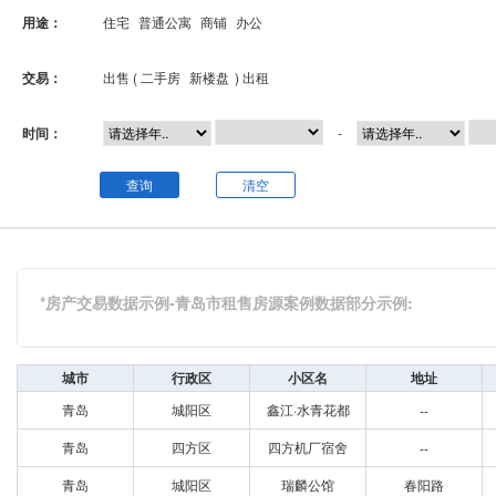
用途：
住宅
普通公寓
商铺
办公
交易：
出售 (
二手房
新楼盘
)
出租
时间：
-
查询
清空
*房产交易数据示例-青岛市租售房源案例数据部分示例:
城市
行政区
小区名
地址
青岛
城阳区
鑫江·水青花都
--
青岛
四方区
四方机厂宿舍
--
青岛
城阳区
瑞麟公馆
春阳路