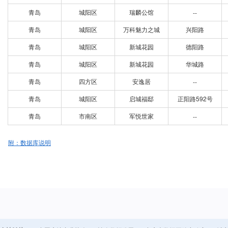
青岛
城阳区
瑞麟公馆
--
青岛
城阳区
万科魅力之城
兴阳路
青岛
城阳区
新城花园
德阳路
青岛
城阳区
新城花园
华城路
青岛
四方区
安逸居
--
青岛
城阳区
启城福邸
正阳路592号
青岛
市南区
军悦世家
--
附：数据库说明