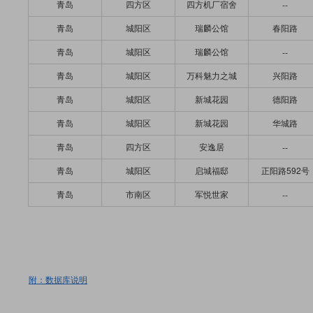
青岛
四方区
四方机厂宿舍
--
青岛
城阳区
瑞麟公馆
春阳路
青岛
城阳区
瑞麟公馆
--
青岛
城阳区
万科魅力之城
兴阳路
青岛
城阳区
新城花园
德阳路
青岛
城阳区
新城花园
华城路
青岛
四方区
安逸居
--
青岛
城阳区
启城福邸
正阳路592号
青岛
市南区
军悦世家
--
附：数据库说明