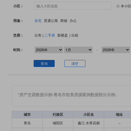
小区：
本小
用途：
住宅
普通公寓
商铺
办公
交易：
出售 (
二手房
新楼盘
)
出租
时间：
-
查询
清空
*房产交易数据示例-青岛市租售房源案例数据部分示例:
城市
行政区
小区名
地址
青岛
城阳区
鑫江·水青花都
--