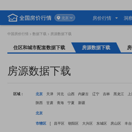
房价行情
洞
北京
中国房价行情
>
数据下载
> 房源数据下载
住区和城市配套数据下载
房源数据下载
房
房源数据下载
区域：
北京
天津
河北
山西
内蒙古
辽宁
吉林
黑龙江
上
陕西
甘肃
青海
宁夏
新疆
北京
市辖区
[
昌平区
朝阳区
大兴区
东城区
房山区
丰台