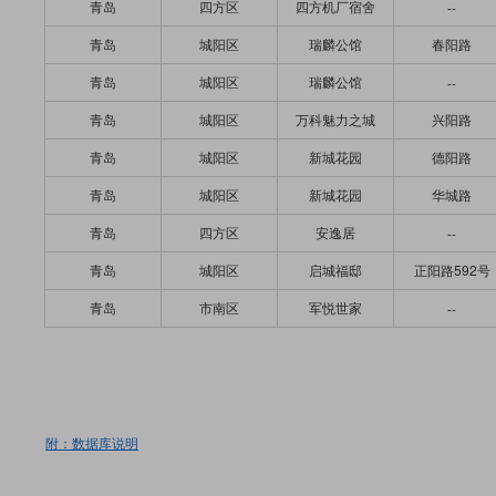
青岛
四方区
四方机厂宿舍
--
青岛
城阳区
瑞麟公馆
春阳路
青岛
城阳区
瑞麟公馆
--
青岛
城阳区
万科魅力之城
兴阳路
青岛
城阳区
新城花园
德阳路
青岛
城阳区
新城花园
华城路
青岛
四方区
安逸居
--
青岛
城阳区
启城福邸
正阳路592号
青岛
市南区
军悦世家
--
附：数据库说明