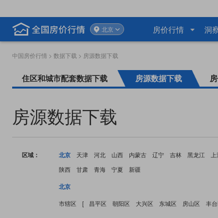
房价行情
洞
北京
中国房价行情
>
数据下载
> 房源数据下载
住区和城市配套数据下载
房源数据下载
房
房源数据下载
区域：
北京
天津
河北
山西
内蒙古
辽宁
吉林
黑龙江
上
陕西
甘肃
青海
宁夏
新疆
北京
市辖区
[
昌平区
朝阳区
大兴区
东城区
房山区
丰台