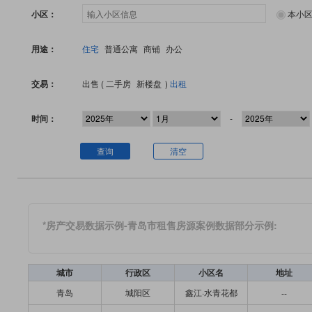
小区：
本小
用途：
住宅
普通公寓
商铺
办公
交易：
出售 (
二手房
新楼盘
)
出租
时间：
-
查询
清空
*房产交易数据示例-青岛市租售房源案例数据部分示例:
城市
行政区
小区名
地址
青岛
城阳区
鑫江·水青花都
--