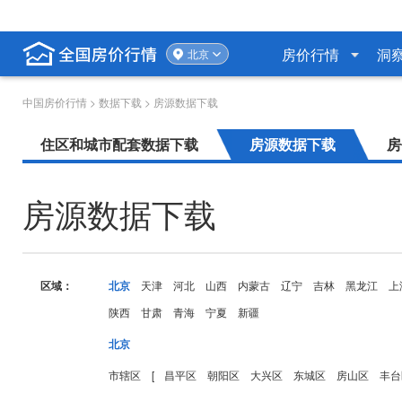
房价行情
洞
北京
中国房价行情
>
数据下载
> 房源数据下载
住区和城市配套数据下载
房源数据下载
房
房源数据下载
区域：
北京
天津
河北
山西
内蒙古
辽宁
吉林
黑龙江
上
陕西
甘肃
青海
宁夏
新疆
北京
市辖区
[
昌平区
朝阳区
大兴区
东城区
房山区
丰台