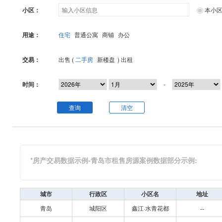
小区：
本小
用途：
住宅
普通公寓
商铺
办公
交易：
出售 (
二手房
新楼盘
)
出租
时间：
-
查询
清空
*房产交易数据示例-青岛市租售房源案例数据部分示例:
城市
行政区
小区名
地址
青岛
城阳区
鑫江·水青花都
--