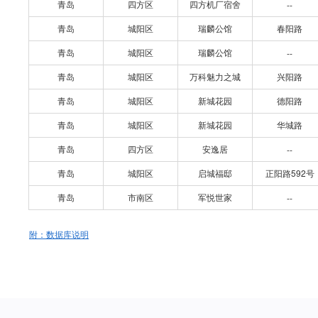
青岛
四方区
四方机厂宿舍
--
青岛
城阳区
瑞麟公馆
春阳路
青岛
城阳区
瑞麟公馆
--
青岛
城阳区
万科魅力之城
兴阳路
青岛
城阳区
新城花园
德阳路
青岛
城阳区
新城花园
华城路
青岛
四方区
安逸居
--
青岛
城阳区
启城福邸
正阳路592号
青岛
市南区
军悦世家
--
附：数据库说明