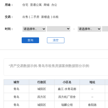
用途：
住宅
普通公寓
商铺
办公
交易：
出售 (
二手房
新楼盘
)
出租
时间：
-
查询
清空
*房产交易数据示例-青岛市租售房源案例数据部分示例:
城市
行政区
小区名
地址
青岛
城阳区
鑫江·水青花都
--
青岛
四方区
四方机厂宿舍
--
青岛
城阳区
瑞麟公馆
春阳路