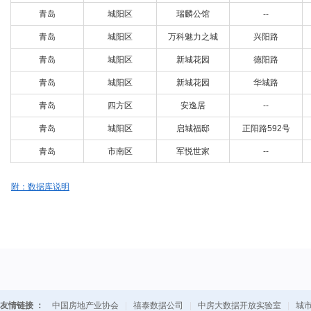
青岛
城阳区
瑞麟公馆
--
青岛
城阳区
万科魅力之城
兴阳路
青岛
城阳区
新城花园
德阳路
青岛
城阳区
新城花园
华城路
青岛
四方区
安逸居
--
青岛
城阳区
启城福邸
正阳路592号
青岛
市南区
军悦世家
--
附：数据库说明
友情链接 ：
中国房地产业协会
|
禧泰数据公司
|
中房大数据开放实验室
|
城